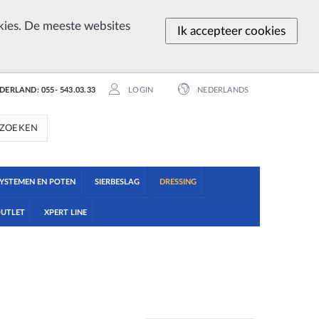
ies. De meeste websites
Ik accepteer cookies
EDERLAND: 055- 543.03.33
LOGIN
NEDERLANDS
ZOEKEN
YSTEMEN EN POTEN
SIERBESLAG
DRESSING
UTLET
XPERT LINE