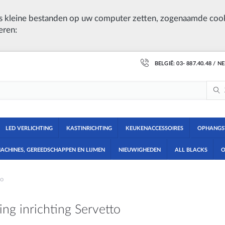
 kleine bestanden op uw computer zetten, zogenaamde cook
eren:
BELGIË: 03- 887.40.48 / N
LED VERLICHTING
KASTINRICHTING
KEUKENACCESSOIRES
OPHANGS
ACHINES, GEREEDSCHAPPEN EN LIJMEN
NIEUWIGHEDEN
ALL BLACKS
O
to
ing inrichting Servetto