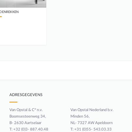
OENREKKEN
ADRESGEGEVENS
Van Opstal & C° n.v.
Van Opstal Nederland b.v.
Boomsesteenweg 34,
Minden 56,
B- 2630 Aartselaar
NL- 7327 AW Apeldoorn
T: +32 (0)3- 887.40.48
T: +31 (0)55- 543.03.33