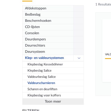
1
Resultat
Afdekstoppen
Bedbeslag
Beschermhoeken
CD-lijsten
Consolen
Deurdempers
Deurrechters
Deursysteem
VAL
Klep- en valdeursystemen
Klepbeslag Kesseböhmer
Klepbeslag Salice
Valdeurbeslag Salice
Valdeurscharnieren
Scharen en deurliften
Klepbeslag voor koffers
Toon meer
FILTEREN