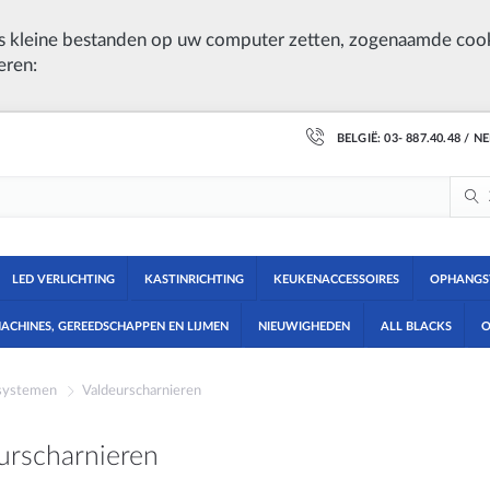
 kleine bestanden op uw computer zetten, zogenaamde cook
eren:
BELGIË: 03- 887.40.48 / N
LED VERLICHTING
KASTINRICHTING
KEUKENACCESSOIRES
OPHANGS
ACHINES, GEREEDSCHAPPEN EN LIJMEN
NIEUWIGHEDEN
ALL BLACKS
O
rsystemen
Valdeurscharnieren
urscharnieren