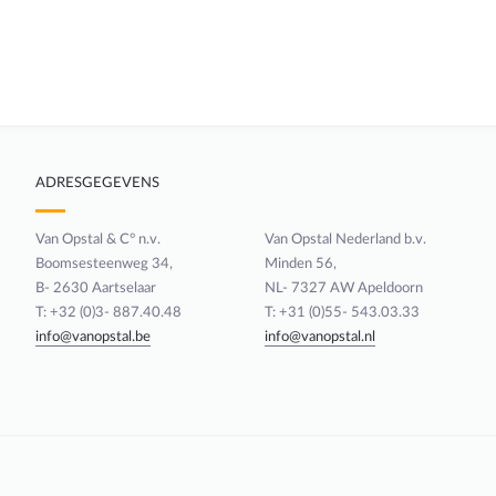
ADRESGEGEVENS
Van Opstal & C° n.v.
Van Opstal Nederland b.v.
Boomsesteenweg 34,
Minden 56,
B- 2630 Aartselaar
NL- 7327 AW Apeldoorn
T: +32 (0)3- 887.40.48
T: +31 (0)55- 543.03.33
info@vanopstal.be
info@vanopstal.nl