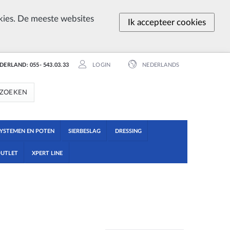
ies. De meeste websites
Ik accepteer cookies
EDERLAND: 055- 543.03.33
LOGIN
NEDERLANDS
ZOEKEN
YSTEMEN EN POTEN
SIERBESLAG
DRESSING
UTLET
XPERT LINE