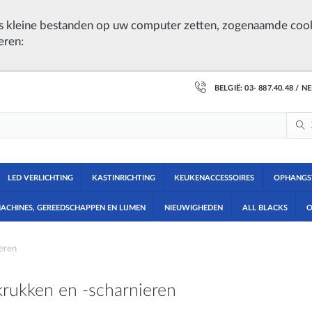
 kleine bestanden op uw computer zetten, zogenaamde cook
eren:
BELGIË: 03- 887.40.48 / N
LED VERLICHTING
KASTINRICHTING
KEUKENACCESSOIRES
OPHANGS
ACHINES, GEREEDSCHAPPEN EN LIJMEN
NIEUWIGHEDEN
ALL BLACKS
O
eren
rukken en -scharnieren