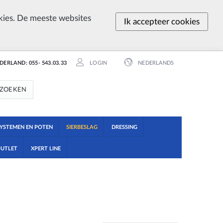
ies. De meeste websites
Ik accepteer cookies
EDERLAND: 055- 543.03.33
LOGIN
NEDERLANDS
ZOEKEN
YSTEMEN EN POTEN
SIERBESLAG
DRESSING
UTLET
XPERT LINE