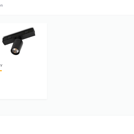
en
GY