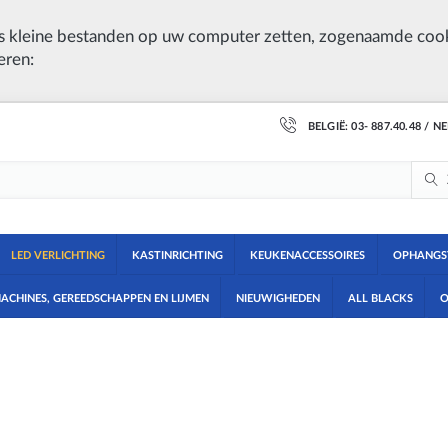
 kleine bestanden op uw computer zetten, zogenaamde cook
eren:
BELGIË: 03- 887.40.48 / N
LED VERLICHTING
KASTINRICHTING
KEUKENACCESSOIRES
OPHANGS
ACHINES, GEREEDSCHAPPEN EN LIJMEN
NIEUWIGHEDEN
ALL BLACKS
O