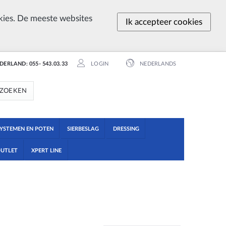
ies. De meeste websites
Ik accepteer cookies
EDERLAND: 055- 543.03.33
LOGIN
NEDERLANDS
ZOEKEN
YSTEMEN EN POTEN
SIERBESLAG
DRESSING
UTLET
XPERT LINE