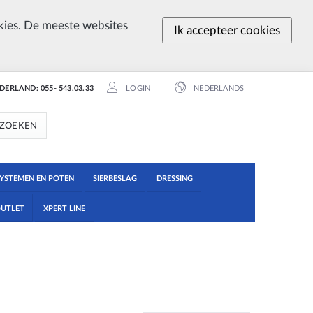
ies. De meeste websites
Ik accepteer cookies
EDERLAND: 055- 543.03.33
LOGIN
NEDERLANDS
ZOEKEN
YSTEMEN EN POTEN
SIERBESLAG
DRESSING
UTLET
XPERT LINE