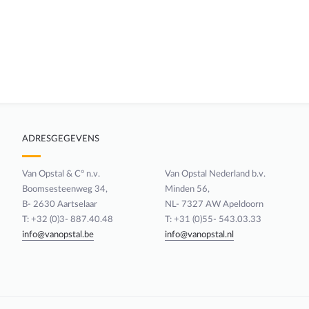
ADRESGEGEVENS
Van Opstal & C° n.v.
Van Opstal Nederland b.v.
Boomsesteenweg 34,
Minden 56,
B- 2630 Aartselaar
NL- 7327 AW Apeldoorn
T: +32 (0)3- 887.40.48
T: +31 (0)55- 543.03.33
info@vanopstal.be
info@vanopstal.nl