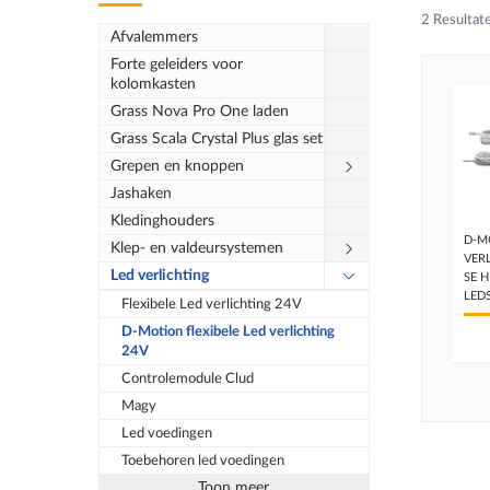
2
Resultat
Afvalemmers
Forte geleiders voor
kolomkasten
Grass Nova Pro One laden
Grass Scala Crystal Plus glas set
Grepen en knoppen
Jashaken
Kledinghouders
D-M
Klep- en valdeursystemen
VER
Led verlichting
SE H
LED
Flexibele Led verlichting 24V
D-Motion flexibele Led verlichting
24V
Controlemodule Clud
Magy
Led voedingen
Toebehoren led voedingen
Toon meer