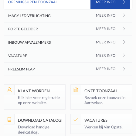
OPENINGSUREN TOONZAAL
MEER INFO
MAGY LED VERLICHTING
MEER INFO
MEER INFO
FORTE GELEIDER
MEER INFO
INBOUW AFVALEMMERS
MEER INFO
VACATURE
MEER INFO
FREESLIM FLAP
KLANT WORDEN
ONZE TOONZAAL
Klik hier voor registratie
Bezoek onze toonzaal in
op onze website.
Aartselaar.
DOWNLOAD CATALOGI
VACATURES
Download handige
Werken bij Van Opstal.
deelcatalogi.