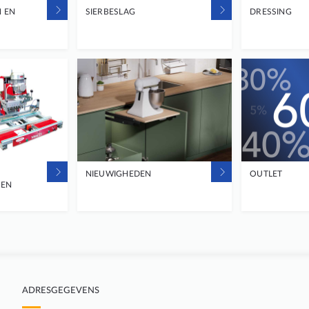
 EN
SIERBESLAG
DRESSING
NIEUWIGHEDEN
OUTLET
 EN
ADRESGEGEVENS