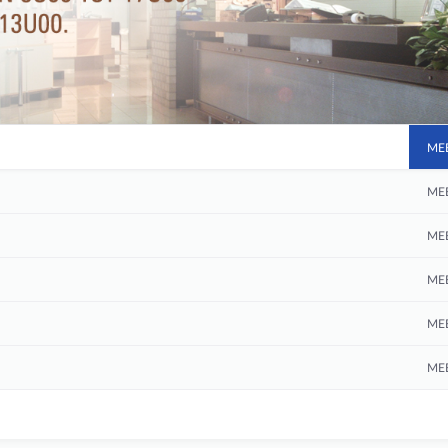
ME
ME
ME
ME
ME
ME