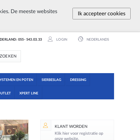
ies. De meeste websites
Ik accepteer cookies
EDERLAND: 055- 543.03.33
LOGIN
NEDERLANDS
ZOEKEN
YSTEMEN EN POTEN
SIERBESLAG
DRESSING
UTLET
XPERT LINE
KLANT WORDEN
Klik hier voor registratie op
onze website.